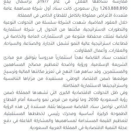
ممارسة نشاطها الفعلي في عام 1977م. برأسمال يبلغ
1,263,888,890 ريال سعودي، كانت سناد أول شركة مساهمة عامة
متعددة الأغراض مملوكة بالكامل للقطاع الخاص في المملكة.
خلال العقود الماضية، شهدت الشركة سلسلة من التحولات النوعية
والتطورات الاستراتيجية، مكّنتها من التحول إلى شركة استثمارية
قابضة تمتلك محفظة متنوعة من الاستثمارات العامة والخاصة في
قطاعات استراتيجية عالية النمو تشمل: التجارة، والصناعة، والسياحة،
والعقارات، وأعمال المقاولات.
اعتمدت سناد القابضة نهجاً استثمارياً مدروساً يتوافق مع مبادئ
الشريعة الإسلامية، ورؤية واضحة لتعظيم مصالح المساهمين
والمستثمرين. وقد ساهم هذا النهج في تعزيز مكانتها المالية وترسيخ
موقعها ضمن الاقتصاد الوطني، مستفيدة من مزاياها التنافسية
واستراتيجيتها الاستثمارية المتكاملة.
وفي ظل التحولات الاقتصادية الكبرى التي تشهدها المملكة ضمن
رؤية السعودية 2030، وما توفره من فرص نمو واسعة أمام القطاع
الخاص، تواصل سناد القابضة مسيرتها بثقة، مستندة إلى هذه الرؤية
الطموحة كركيزة أساسية ومحرك رئيسي لخططها المستقبلية،
لتعظيم القيمة المستدامة لمساهميها والمشاركة الفاعلة في دفع
عجلة التنمية الاقتصادية في المملكة العربية السعودية.