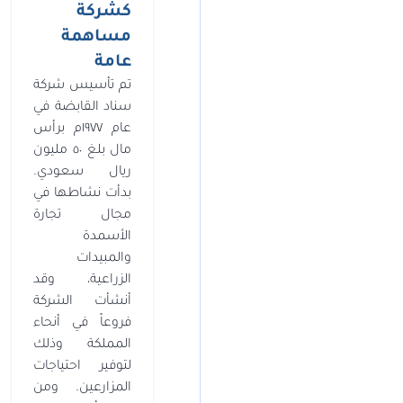
كشركة
مساهمة
عامة
تم تأسيس شركة
سناد القابضة في
عام ١٩٧٧م برأس
مال بلغ ٥٠ مليون
ريال سعودي.
بدأت نشاطها في
مجال تجارة
الأسمدة
والمبيدات
الزراعية، وقد
أنشأت الشركة
فروعاً في أنحاء
المملكة وذلك
لتوفير احتياجات
المزارعين. ومن